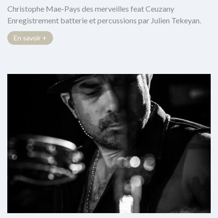
Christophe Mae-Pays des merveilles feat Ceuzany
Enregistrement batterie et percussions par Julien Tekeyan.
En savoir +