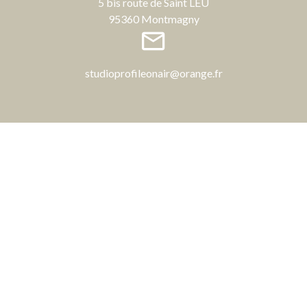
5 bis route de Saint LEU
95360 Montmagny
studioprofileonair@orange.fr