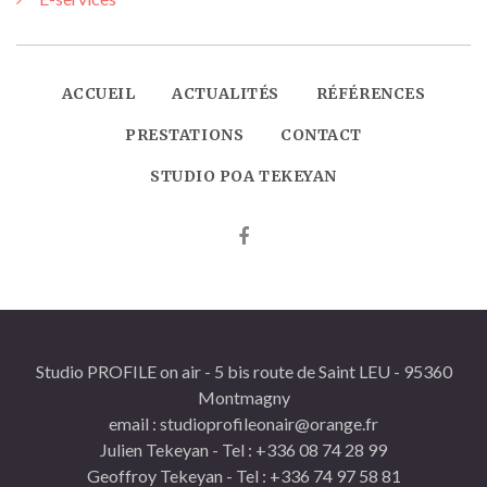
ACCUEIL
ACTUALITÉS
RÉFÉRENCES
PRESTATIONS
CONTACT
STUDIO POA TEKEYAN
Studio PROFILE on air - 5 bis route de Saint LEU - 95360
Montmagny
email : studioprofileonair@orange.fr
Julien Tekeyan - Tel : +336 08 74 28 99
Geoffroy Tekeyan - Tel : +336 74 97 58 81