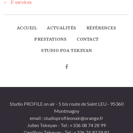
E-services
ACCUEIL
ACTUALITÉS
RÉFÉRENCES
PRESTATIONS
CONTACT
STUDIO POA TEKEYAN
Studio PROFILE on air - 5 bis route de Saint LEU - 95360
Montmagny
email : studioprofileonair@orange.fr
Julien Tekeyan - Tel : +336 08 74 28 99
Geoffroy Tekeyan - Tel : +336 74 97 58 81