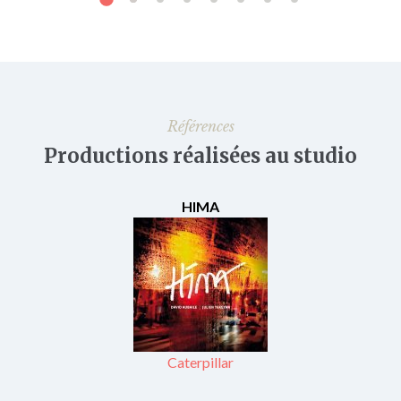
Références
Productions réalisées au studio
VIANNEY
HIMA
Caterpillar
Pas là