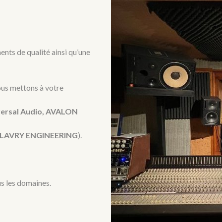
nts de qualité ainsi qu’une
ous mettons à votre
versal Audio, AVALON
E, LAVRY ENGINEERING
).
s les domaines.