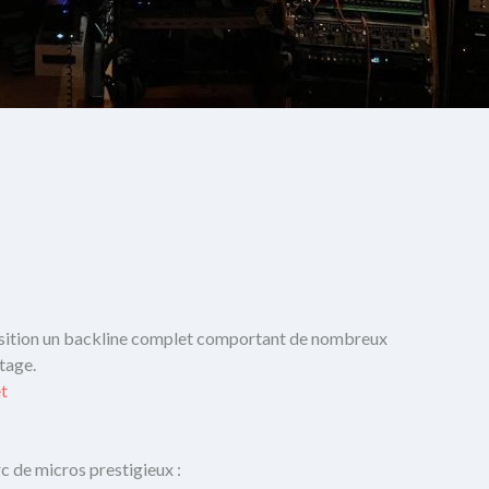
sition un backline complet comportant de nombreux
tage.
et
c de micros prestigieux :