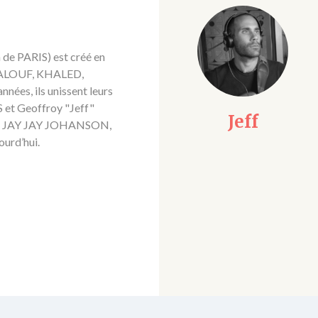
 de PARIS) est créé en
AALOUF, KHALED,
es, ils unissent leurs
 et Geoffroy "Jeff"
Jeff
Julien
, JAY JAY JOHANSON,
ourd’hui.