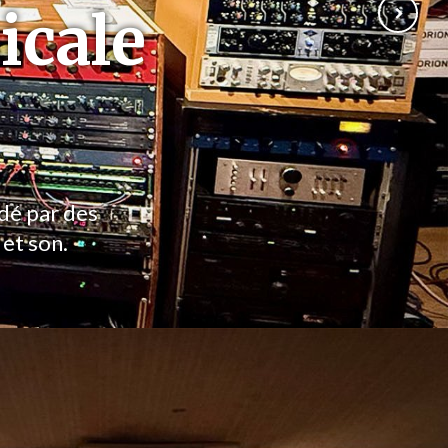
icale
ndé par des
 et son.