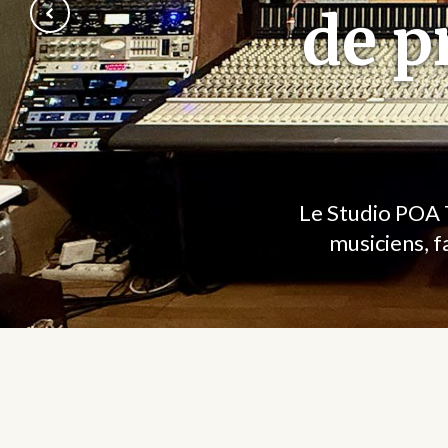
de p
Le Studio POA T
musiciens, f