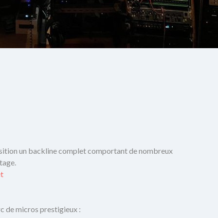
sition un backline complet comportant de nombreux
tage.
et
c de micros prestigieux :