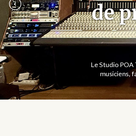
de p
Le Studio POA T
musiciens, f