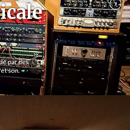
icale
ndé par des
 et son.