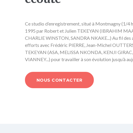
Ce studio d’enregistrement, situé à Montmagny (1/4 h
1995 par Robert et Julien TEKEYAN (IBRAHIM M
CHARLIE WINSTON, SANDRA NKAKE...) Au fil des anné
efforts avec Frédéric PIERRE, Jean-Michel OUTTERS
en
Robert
Jeff
TEKEYAN (ASA, MELISSA NKONDA, KENJI GIRAC
VIANNEY...) pour travailler à son évolution jusqu’à auj
NOUS CONTACTER