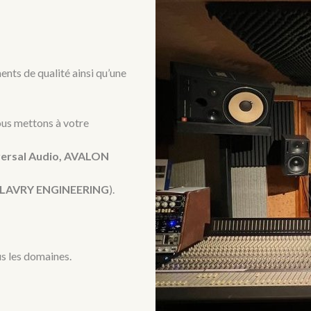
nts de qualité ainsi qu’une
ous mettons à votre
versal Audio, AVALON
E, LAVRY ENGINEERING
).
s les domaines.