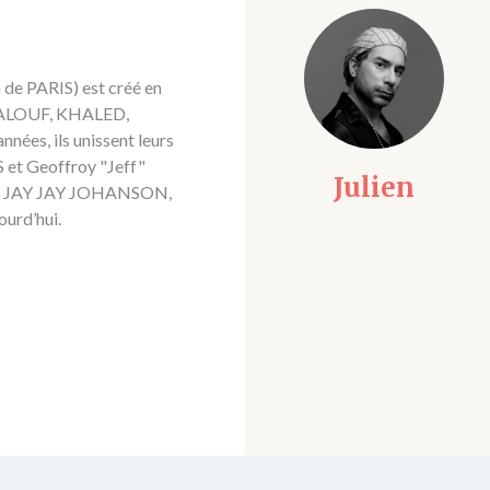
 de PARIS) est créé en
AALOUF, KHALED,
es, ils unissent leurs
 et Geoffroy "Jeff"
Julien
Robert
, JAY JAY JOHANSON,
ourd’hui.