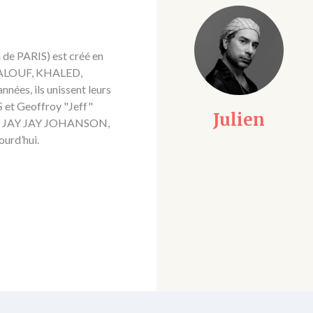
 de PARIS) est créé en
AALOUF, KHALED,
es, ils unissent leurs
 et Geoffroy "Jeff"
Julien
Robert
, JAY JAY JOHANSON,
ourd’hui.