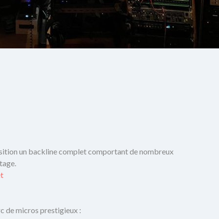
sition un backline complet comportant de nombreux
tage.
et
c de micros prestigieux :