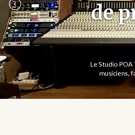
de p
Le Studio POA T
musiciens, f