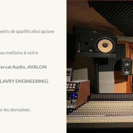
nts de qualité ainsi qu’une
ous mettons à votre
versal Audio, AVALON
E, LAVRY ENGINEERING
).
s les domaines.