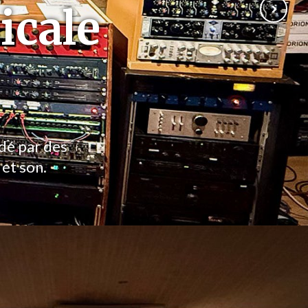
icale
ndé par des
 et son.