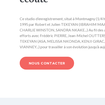
Ce studio d’enregistrement, situé à Montmagny (1/4 h
1995 par Robert et Julien TEKEYAN (IBRAHIM M
CHARLIE WINSTON, SANDRA NKAKE...) Au fil des anné
efforts avec Frédéric PIERRE, Jean-Michel OUTTERS
en
Robert
Jeff
TEKEYAN (ASA, MELISSA NKONDA, KENJI GIRAC
VIANNEY...) pour travailler à son évolution jusqu’à auj
NOUS CONTACTER